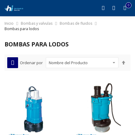
0
it
0
Inicio
Bombas y valvulas
Bombas de fluidos
Bombas para lodos
BOMBAS PARA LODOS
Est
Ordenar por
dire
des