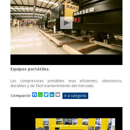
Equipos portátiles.
Los compresores portátiles mas eficientes, silenciosos,
durables y de fácil mantenimiento del mercado.
Facebook
WhatsApp
Twitter
LinkedIn
Email
Compartir
Ir a categoría