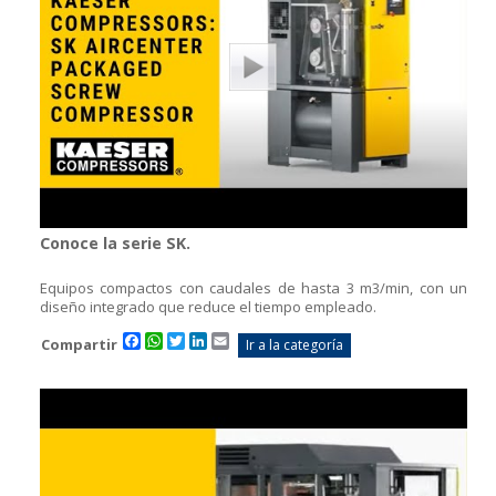
Conoce la serie SK.
Equipos compactos con caudales de hasta 3 m3/min, con un
diseño integrado que reduce el tiempo empleado.
Facebook
WhatsApp
Twitter
LinkedIn
Email
Compartir
Ir a la categoría