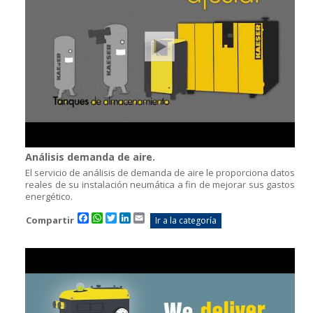
Análisis demanda de aire.
El servicio de análisis de demanda de aire le proporciona datos
reales de su instalación neumática a fin de mejorar sus gastos
energético.
Facebook
WhatsApp
Twitter
LinkedIn
Email
Compartir
Ir a la categoría