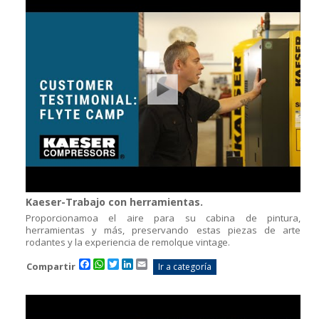
Kaeser-Trabajo con herramientas.
Proporcionamoa el aire para su cabina de pintura,
herramientas y más, preservando estas piezas de arte
rodantes y la experiencia de remolque vintage.
Facebook
WhatsApp
Twitter
LinkedIn
Email
Compartir
Ir a categoría