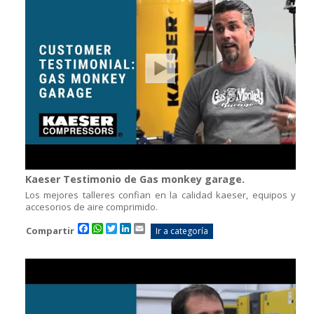
Kaeser Testimonio de Gas monkey garage.
Los mejores talleres confian en la calidad kaeser, equipos y
accesorios de aire comprimido.
Facebook
WhatsApp
Twitter
LinkedIn
Email
Compartir
Ir a categoría