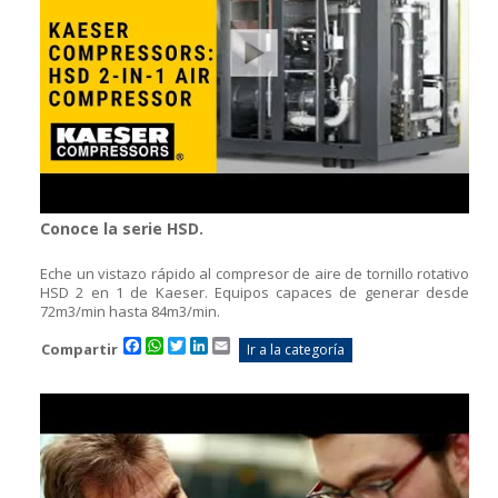
Conoce la serie HSD.
Eche un vistazo rápido al compresor de aire de tornillo rotativo
HSD 2 en 1 de Kaeser. Equipos capaces de generar desde
72m3/min hasta 84m3/min.
Facebook
WhatsApp
Twitter
LinkedIn
Email
Compartir
Ir a la categoría