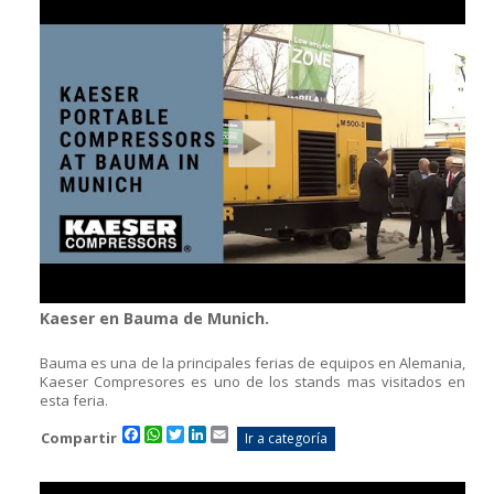
Kaeser en Bauma de Munich.
Bauma es una de la principales ferias de equipos en Alemania,
Kaeser Compresores es uno de los stands mas visitados en
esta feria.
Facebook
WhatsApp
Twitter
LinkedIn
Email
Compartir
Ir a categoría