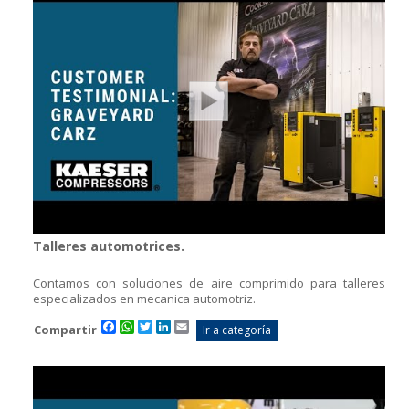
Talleres automotrices.
Contamos con soluciones de aire comprimido para talleres
especializados en mecanica automotriz.
Facebook
WhatsApp
Twitter
LinkedIn
Email
Compartir
Ir a categoría