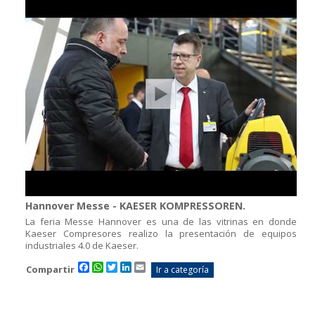
Hannover Messe - KAESER KOMPRESSOREN.
La feria Messe Hannover es una de las vitrinas en donde
Kaeser Compresores realizo la presentación de equipos
industriales 4.0 de Kaeser.
Facebook
WhatsApp
Twitter
LinkedIn
Email
Compartir
Ir a categoría