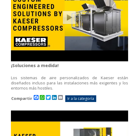
¡Soluciones a medida!
Los sistemas de aire personalizados de Kaeser están
diseñados incluso para las instalaciones más exigentes y los
entornos más hostiles.
Facebook
WhatsApp
Twitter
LinkedIn
Email
Compartir
Ir a la categoría