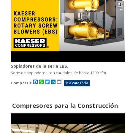
Sopladores de la serie EBS.
Serie de sopladores con caudales de hasta 1300 cfm.
Facebook
WhatsApp
Twitter
LinkedIn
Email
Compartir
Ir a categoría
Compresores para la Construcción