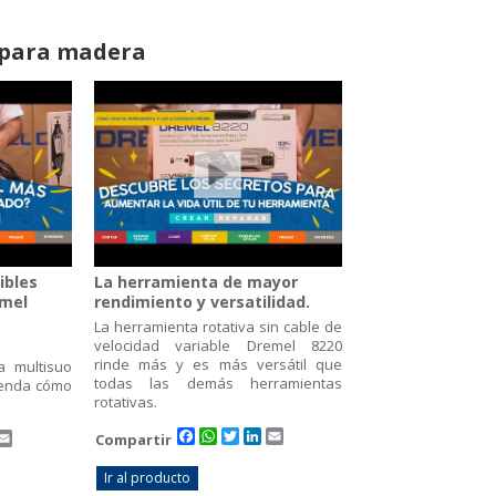
 para madera
ibles
La herramienta de mayor
emel
rendimiento y versatilidad.
La herramienta rotativa sin cable de
velocidad variable Dremel 8220
rinde más y es más versátil que
a multisuo
todas las demás herramientas
renda cómo
rotativas.
Facebook
WhatsApp
Twitter
LinkedIn
Email
pp
ter
inkedIn
Email
Compartir
Ir al producto