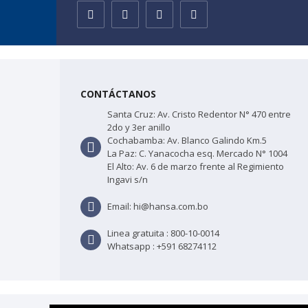
CONTÁCTANOS
Santa Cruz: Av. Cristo Redentor N° 470 entre
2do y 3er anillo
Cochabamba: Av. Blanco Galindo Km.5
La Paz: C. Yanacocha esq. Mercado N° 1004
El Alto: Av. 6 de marzo frente al Regimiento
Ingavi s/n
Email: hi@hansa.com.bo
Linea gratuita : 800-10-0014
Whatsapp :
+591 68274112