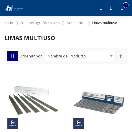
0
it
0
Inicio
Equipos agroforestales
Accesorios
Limas multiuso
LIMAS MULTIUSO
Est
Ordenar por
dire
des